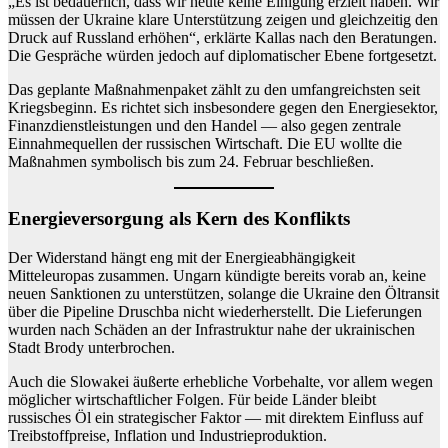
„Es ist bedauerlich, dass wir heute keine Einigung erzielt haben. Wir
müssen der Ukraine klare Unterstützung zeigen und gleichzeitig den
Druck auf Russland erhöhen“, erklärte Kallas nach den Beratungen.
Die Gespräche würden jedoch auf diplomatischer Ebene fortgesetzt.
Das geplante Maßnahmenpaket zählt zu den umfangreichsten seit
Kriegsbeginn. Es richtet sich insbesondere gegen den Energiesektor,
Finanzdienstleistungen und den Handel — also gegen zentrale
Einnahmequellen der russischen Wirtschaft. Die EU wollte die
Maßnahmen symbolisch bis zum 24. Februar beschließen.
Energieversorgung als Kern des Konflikts
Der Widerstand hängt eng mit der Energieabhängigkeit
Mitteleuropas zusammen. Ungarn kündigte bereits vorab an, keine
neuen Sanktionen zu unterstützen, solange die Ukraine den Öltransit
über die Pipeline Druschba nicht wiederherstellt. Die Lieferungen
wurden nach Schäden an der Infrastruktur nahe der ukrainischen
Stadt Brody unterbrochen.
Auch die Slowakei äußerte erhebliche Vorbehalte, vor allem wegen
möglicher wirtschaftlicher Folgen. Für beide Länder bleibt
russisches Öl ein strategischer Faktor — mit direktem Einfluss auf
Treibstoffpreise, Inflation und Industrieproduktion.