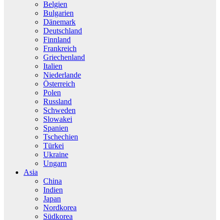
Belgien
Bulgarien
Dänemark
Deutschland
Finnland
Frankreich
Griechenland
Italien
Niederlande
Österreich
Polen
Russland
Schweden
Slowakei
Spanien
Tschechien
Türkei
Ukraine
Ungarn
Asia
China
Indien
Japan
Nordkorea
Südkorea