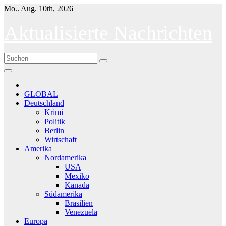
Skip
Mo.. Aug. 10th, 2026
to
content
Aktualisierte Nachrichten
GLOBAL
Deutschland
Krimi
Politik
Berlin
Wirtschaft
Amerika
Nordamerika
USA
Mexiko
Kanada
Südamerika
Brasilien
Venezuela
Europa