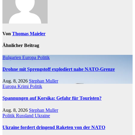
Von
Thomas Maieler
Ähnlicher Beitrag
Bulgarien
Europa
Politik
Drohne mit Sprengstoff explodiert nahe NATO-Grenze
Aug. 8, 2026
Stephan Muller
Europa
Krimi
Politik
Spannungen auf Korsika: Gefahr für Touristen?
Aug. 8, 2026
Stephan Muller
Politik
Russland
Ukraine
Ukraine fordert dringend Raketen von der NATO