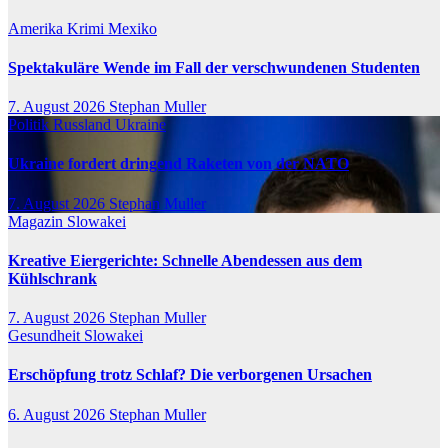
Amerika
Krimi
Mexiko
Spektakuläre Wende im Fall der verschwundenen Studenten
7. August 2026
Stephan Muller
Politik
Russland
Ukraine
Ukraine fordert dringend Raketen von der NATO
7. August 2026
Stephan Muller
Magazin
Slowakei
Kreative Eiergerichte: Schnelle Abendessen aus dem
Kühlschrank
7. August 2026
Stephan Muller
Gesundheit
Slowakei
Erschöpfung trotz Schlaf? Die verborgenen Ursachen
6. August 2026
Stephan Muller