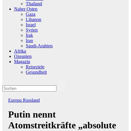
Thailand
Naher Osten
Gaza
Libanon
Israel
Syrien
Irak
Iran
Saudi-Arabien
Afrika
Ozeanien
Magazin
Reiseziele
Gesundheit
Europa
Russland
Putin nennt
Atomstreitkräfte „absolute