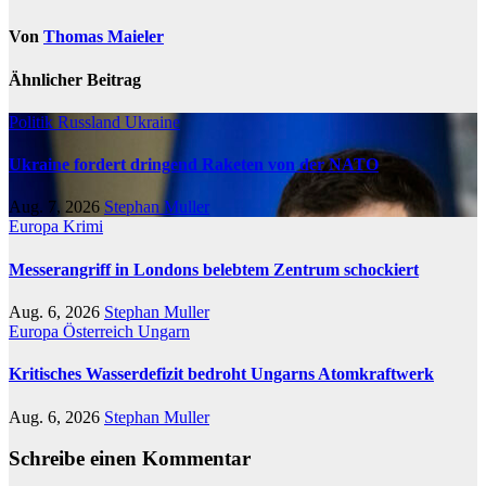
Von
Thomas Maieler
Ähnlicher Beitrag
Politik
Russland
Ukraine
Ukraine fordert dringend Raketen von der NATO
Aug. 7, 2026
Stephan Muller
Europa
Krimi
Messerangriff in Londons belebtem Zentrum schockiert
Aug. 6, 2026
Stephan Muller
Europa
Österreich
Ungarn
Kritisches Wasserdefizit bedroht Ungarns Atomkraftwerk
Aug. 6, 2026
Stephan Muller
Schreibe einen Kommentar