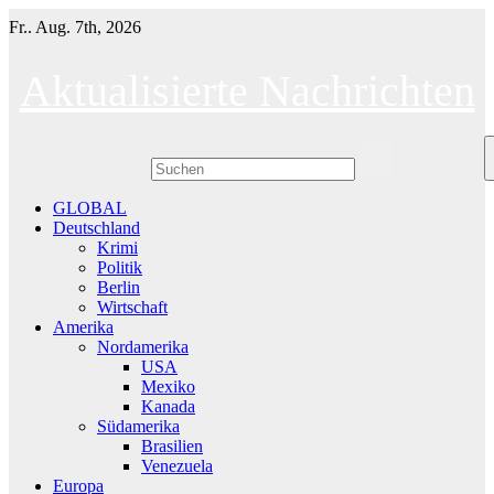
Skip
Fr.. Aug. 7th, 2026
to
content
Aktualisierte Nachrichten
GLOBAL
Deutschland
Krimi
Politik
Berlin
Wirtschaft
Amerika
Nordamerika
USA
Mexiko
Kanada
Südamerika
Brasilien
Venezuela
Europa