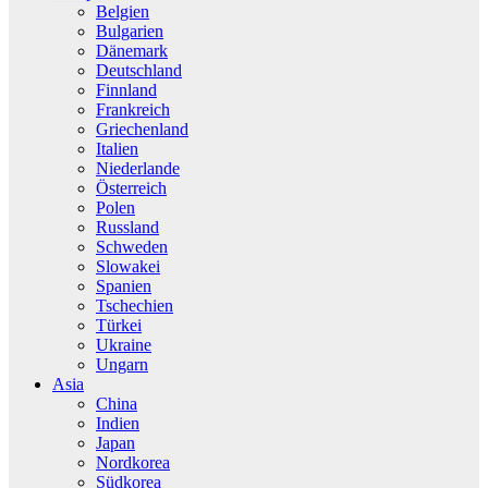
Belgien
Bulgarien
Dänemark
Deutschland
Finnland
Frankreich
Griechenland
Italien
Niederlande
Österreich
Polen
Russland
Schweden
Slowakei
Spanien
Tschechien
Türkei
Ukraine
Ungarn
Asia
China
Indien
Japan
Nordkorea
Südkorea