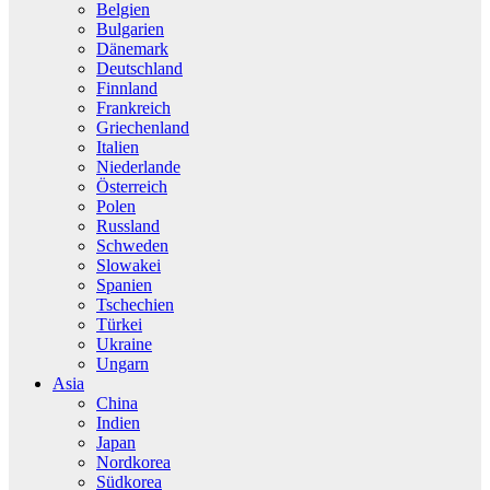
Belgien
Bulgarien
Dänemark
Deutschland
Finnland
Frankreich
Griechenland
Italien
Niederlande
Österreich
Polen
Russland
Schweden
Slowakei
Spanien
Tschechien
Türkei
Ukraine
Ungarn
Asia
China
Indien
Japan
Nordkorea
Südkorea