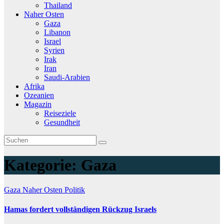
Thailand
Naher Osten
Gaza
Libanon
Israel
Syrien
Irak
Iran
Saudi-Arabien
Afrika
Ozeanien
Magazin
Reiseziele
Gesundheit
Kategorie:
Gaza
Gaza
Naher Osten
Politik
Hamas fordert vollständigen Rückzug Israels