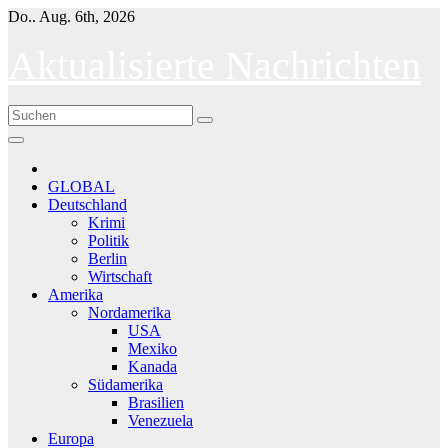
Skip
Do.. Aug. 6th, 2026
to
content
Aktualisierte Nachrichten
GLOBAL
Deutschland
Krimi
Politik
Berlin
Wirtschaft
Amerika
Nordamerika
USA
Mexiko
Kanada
Südamerika
Brasilien
Venezuela
Europa