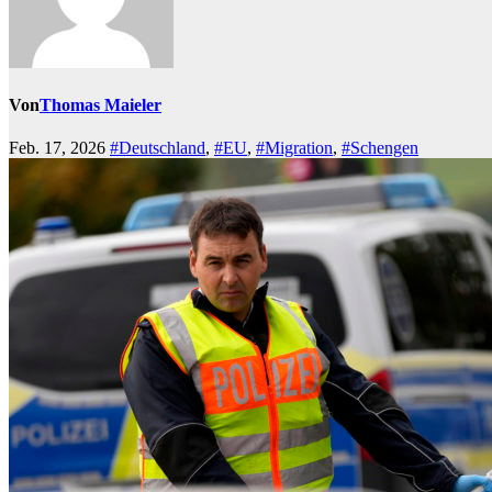
Von
Thomas Maieler
Feb. 17, 2026
#Deutschland
,
#EU
,
#Migration
,
#Schengen