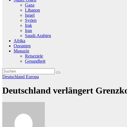
Gaza
Libanon
Israel
Syrien
Irak
Iran
Saudi-Arabien
Afrika
Ozeanien
Magazin
Reiseziele
Gesundheit
Deutschland
Europa
Deutschland verlängert Grenzkon