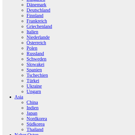
Dänemark
Deutschland
Finnland
Frankreich
Griechenland
Italien
Niederlande
Österreich
Polen
Russland
Schweden
Slowakei
Spanien
Tschechien
Türkei
Ukraine
Ungarn
Asia
China
Indien
Japan
Nordkorea
Südkorea
Thailand
Naher Osten