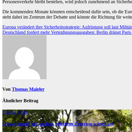
Personenverkehr bleibt bestehen, wird jedoch zunehmend an Sicherh
Die kommenden Monate könnten entscheidend dafür sein, ob die Europ
steht dabei im Zentrum der Debatte und könnte die Richtung für wei
Beitragsnavigation
Europa verändert ihre Sicherheitsstrategie: Aufrüstung soll laut Milit
Deutschland fordert mehr Verteidigungsausgaben: Berlin drängt Paris
Von
Thomas Maieler
Ähnlicher Beitrag
Europa
Krimi
Messerangriff in Londons belebtem Zentrum schockiert