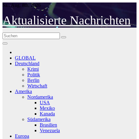
Skip
Sa.. Aug. 8th, 2026
to
content
Aktualisierte Nachrichten
GLOBAL
Deutschland
Krimi
Politik
Berlin
Wirtschaft
Amerika
Nordamerika
USA
Mexiko
Kanada
Südamerika
Brasilien
Venezuela
Europa