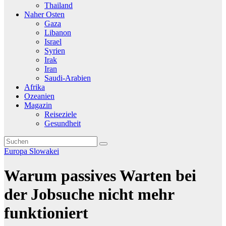
Thailand
Naher Osten
Gaza
Libanon
Israel
Syrien
Irak
Iran
Saudi-Arabien
Afrika
Ozeanien
Magazin
Reiseziele
Gesundheit
Europa
Slowakei
Warum passives Warten bei
der Jobsuche nicht mehr
funktioniert