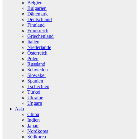
Belgien
Bulgarien
Dänemark
Deutschland
Finnland
Frankreich
Griechenland
Italien
Niederlande
Österreich
Polen
Russland
Schweden
Slowakei
Spanien
Tschechien
Türkei
Ukraine
Ungarn
Asia
China
Indien
Japan
Nordkorea
Südkorea