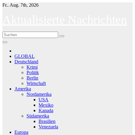
Skip
Fr.. Aug. 7th, 2026
to
content
Aktualisierte Nachrichten
GLOBAL
Deutschland
Krimi
Politik
Berlin
Wirtschaft
Amerika
Nordamerika
USA
Mexiko
Kanada
Südamerika
Brasilien
Venezuela
Europa