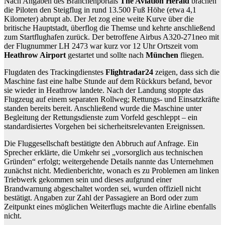
Nach Angaben des Branchenportals
The Aviation Herald
brachen
die Piloten den Steigflug in rund 13.500 Fuß Höhe (etwa 4,1
Kilometer) abrupt ab. Der Jet zog eine weite Kurve über die
britische Hauptstadt, überflog die Themse und kehrte anschließend
zum Startflughafen zurück. Der betroffene Airbus A320-271neo mit
der Flugnummer LH 2473 war kurz vor 12 Uhr Ortszeit vom
Heathrow Airport
gestartet und sollte nach
München
fliegen.
Flugdaten des Trackingdienstes
Flightradar24
zeigen, dass sich die
Maschine fast eine halbe Stunde auf dem Rückkurs befand, bevor
sie wieder in Heathrow landete. Nach der Landung stoppte das
Flugzeug auf einem separaten Rollweg; Rettungs- und Einsatzkräfte
standen bereits bereit. Anschließend wurde die Maschine unter
Begleitung der Rettungsdienste zum Vorfeld geschleppt – ein
standardisiertes Vorgehen bei sicherheitsrelevanten Ereignissen.
Die Fluggesellschaft bestätigte den Abbruch auf Anfrage. Ein
Sprecher erklärte, die Umkehr sei „vorsorglich aus technischen
Gründen“ erfolgt; weitergehende Details nannte das Unternehmen
zunächst nicht. Medienberichte, wonach es zu Problemen am linken
Triebwerk gekommen sein und dieses aufgrund einer
Brandwarnung abgeschaltet worden sei, wurden offiziell nicht
bestätigt. Angaben zur Zahl der Passagiere an Bord oder zum
Zeitpunkt eines möglichen Weiterflugs machte die Airline ebenfalls
nicht.