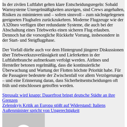
In der zivilen Luftfahrt gelten klare Entscheidungsregeln: Sobald
Warnsysteme Unregelmäßigkeiten anzeigen, sind Crews angehalten,
Risiken zu minimieren und – sofern sinnvoll – zum nächstgelegenen
geeigneten Flughafen zurückzukehren. Moderne Flugzeuge wie der
A320neo verfügen über redundante Systeme, die auch bei der
Abschaltung eines Triebwerks einen sicheren Flug erlauben.
Dennoch hat die vorsorgliche Rückkehr Vorrang, insbesondere in
der Start- und Steigflugphase.
Der Vorfall dürfte auch vor dem Hintergrund jüngerer Diskussionen
über Triebwerkszuverlässigkeit und Lieferketten in der
Luftfahrtbranche aufmerksam verfolgt werden. Airlines und
Hersteller betonen regelmäßig, dass die kontinuierliche
Überwachung und Wartung der Flotten höchste Priorität habe. Für
die Passagiere bedeutete der Zwischenfall vor allem Verzögerungen
– und eine Erinnerung daran, dass Sicherheitsentscheidungen oft
früh und entschlossen getroffen werden.
Beitragsnavigation
Streusalz wird knapp: Dauerfrost bringt deutsche Städte an ihre
Grenzen
Zelenskyjs Kritik an Europa stößt auf Widerstand: Italiens
Außenminister spricht von Ungerechtigkeit