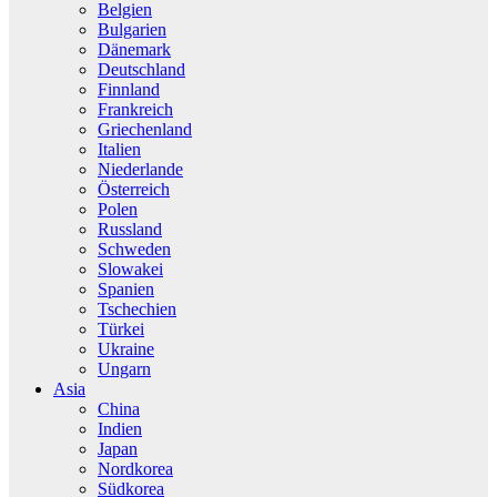
Belgien
Bulgarien
Dänemark
Deutschland
Finnland
Frankreich
Griechenland
Italien
Niederlande
Österreich
Polen
Russland
Schweden
Slowakei
Spanien
Tschechien
Türkei
Ukraine
Ungarn
Asia
China
Indien
Japan
Nordkorea
Südkorea