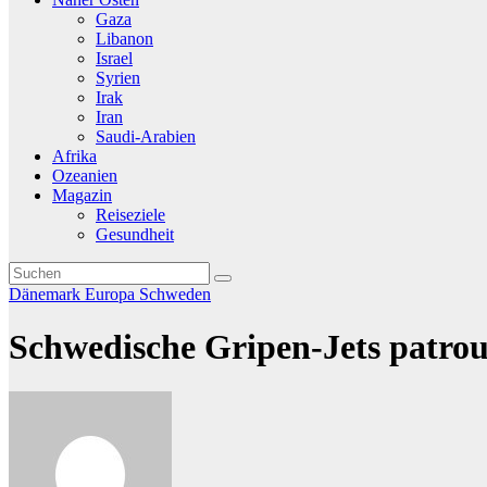
Gaza
Libanon
Israel
Syrien
Irak
Iran
Saudi-Arabien
Afrika
Ozeanien
Magazin
Reiseziele
Gesundheit
Dänemark
Europa
Schweden
Schwedische Gripen-Jets patrou