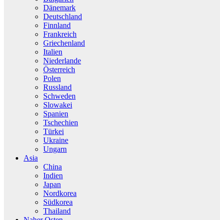
Dänemark
Deutschland
Finnland
Frankreich
Griechenland
Italien
Niederlande
Österreich
Polen
Russland
Schweden
Slowakei
Spanien
Tschechien
Türkei
Ukraine
Ungarn
Asia
China
Indien
Japan
Nordkorea
Südkorea
Thailand
Naher Osten