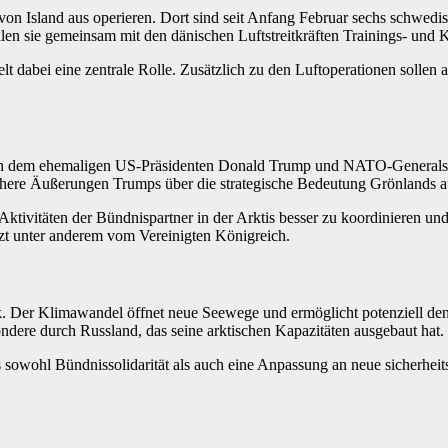
 von Island aus operieren. Dort sind seit Anfang Februar sechs schw
llen sie gemeinsam mit den dänischen Luftstreitkräften Trainings- un
dabei eine zentrale Rolle. Zusätzlich zu den Luftoperationen sollen 
en dem ehemaligen US-Präsidenten Donald Trump und NATO-Generalsek
rühere Äußerungen Trumps über die strategische Bedeutung Grönlands 
che Aktivitäten der Bündnispartner in der Arktis besser zu koordinieren 
tützt unter anderem vom Vereinigten Königreich.
olitik. Der Klimawandel öffnet neue Seewege und ermöglicht potenziell
sondere durch Russland, das seine arktischen Kapazitäten ausgebaut hat.
 sowohl Bündnissolidarität als auch eine Anpassung an neue sicherheitsp