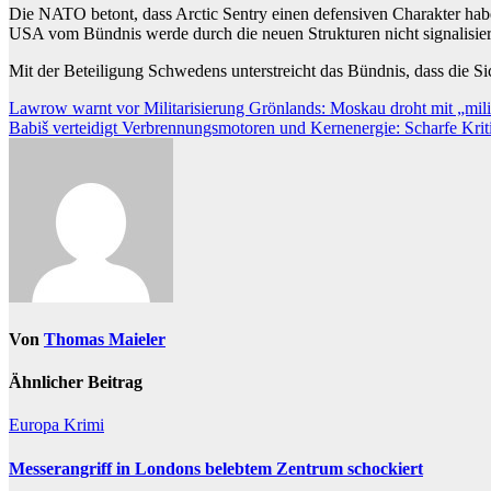
Die NATO betont, dass Arctic Sentry einen defensiven Charakter habe.
USA vom Bündnis werde durch die neuen Strukturen nicht signalisier
Mit der Beteiligung Schwedens unterstreicht das Bündnis, dass die Sich
Beitragsnavigation
Lawrow warnt vor Militarisierung Grönlands: Moskau droht mit „mi
Babiš verteidigt Verbrennungsmotoren und Kernenergie: Scharfe Kr
Von
Thomas Maieler
Ähnlicher Beitrag
Europa
Krimi
Messerangriff in Londons belebtem Zentrum schockiert