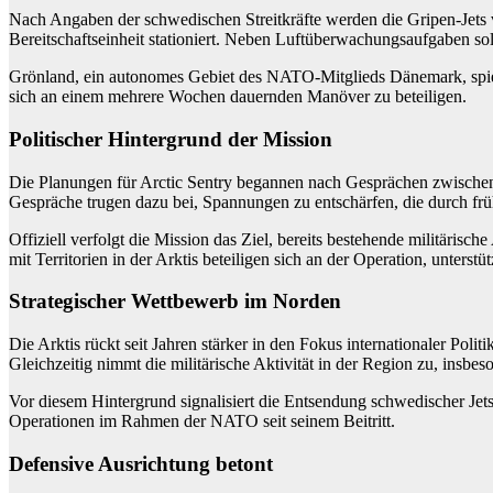
Nach Angaben der schwedischen Streitkräfte werden die Gripen-Jets
Bereitschaftseinheit stationiert. Neben Luftüberwachungsaufgaben so
Grönland, ein autonomes Gebiet des NATO-Mitglieds Dänemark, spielt 
sich an einem mehrere Wochen dauernden Manöver zu beteiligen.
Politischer Hintergrund der Mission
Die Planungen für Arctic Sentry begannen nach Gesprächen zwisch
Gespräche trugen dazu bei, Spannungen zu entschärfen, die durch f
Offiziell verfolgt die Mission das Ziel, bereits bestehende militäris
mit Territorien in der Arktis beteiligen sich an der Operation, unters
Strategischer Wettbewerb im Norden
Die Arktis rückt seit Jahren stärker in den Fokus internationaler P
Gleichzeitig nimmt die militärische Aktivität in der Region zu, insbe
Vor diesem Hintergrund signalisiert die Entsendung schwedischer Jets
Operationen im Rahmen der NATO seit seinem Beitritt.
Defensive Ausrichtung betont