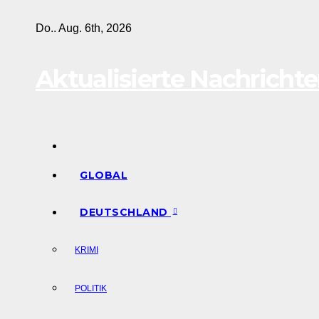
Skip
Do.. Aug. 6th, 2026
to
content
Aktualisierte Nachricht
GLOBAL
DEUTSCHLAND
KRIMI
POLITIK