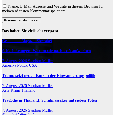
Name, E-Mail-Adresse und Website in diesem Browser für
meinen nächsten Kommentar speichern.
Das haben Sie vielleicht verpasst
Gesundheit
Magazin
Slowakei
Schlafstörungen: Warum wir nachts oft aufwachen
7. August 2026
Stephan Muller
Amerika
Politik
USA
Trump setzt neuen Kurs in der Einwanderungspolitik
7. August 2026
Stephan Muller
Asia
Krimi
Thailand
Tragödie in Thailand: Schulmassaker mit sieben Toten
7. August 2026
Stephan Muller
Slowakei
Wirtschaft