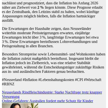
nachlässt und prognostiziert, dass die Inflation bis Anfang 2026
näher am Zielwert von
2 %
liegen könnte. Diese Prognose erlaubt
es der Zentralbank, den Leitzins stabil zu halten, wobei künftige
Anpassungen möglich bleiben, falls die Inflation hartnäckiger
ausfällt.
Die Erwartungen der Haushalte zeigen, dass Neuseeländer
weiterhin moderate Preissteigerungen erwarten, einjährige
Erwartungen leicht über 3 %, langfristige Erwartungen bei etwa
3 %. Diese Erwartungen beeinflussen Lohnverhandlungen und
Preisgestaltung in allen Branchen.
Besonders Strompreise sowie Lebensmittel- und Wohnkosten haben
die Inflation zuletzt maßgeblich beeinflusst. Insgesamt bleibt die
Inflation jedoch im Zielbereich, was eine relative Stabilität
gewährleistet, während die Entscheidungsträger zukünftige Risiken
aus in- und ausländischen Faktoren genau beobachten.
#Neuseeland #Inflation #Lebenshaltungskosten #CPI #Wirtschaft
#RBNZ
Beitragsnavigation
Neuseelands Rindfleischindustrie: Starke Nachfrage trotz knapper
Versorgung
Online-Gefahren: Australien fordert mehr Schutz für Kinder