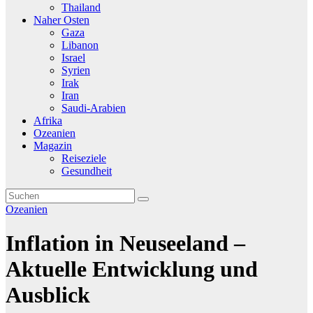
Thailand
Naher Osten
Gaza
Libanon
Israel
Syrien
Irak
Iran
Saudi-Arabien
Afrika
Ozeanien
Magazin
Reiseziele
Gesundheit
Ozeanien
Inflation in Neuseeland –
Aktuelle Entwicklung und
Ausblick