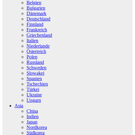
Belgien
Bulgarien
Dänemark
Deutschland
Finnland
Frankreich
Griechenland
Italien
Niederlande
Österreich
Polen
Russland
Schweden
Slowakei
Spanien
Tschechien
Türkei
Ukraine
Ungarn
Asia
China
Indien
Japan
Nordkorea
Südkorea