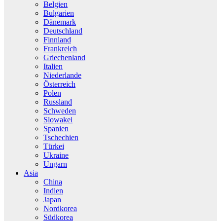
Belgien
Bulgarien
Dänemark
Deutschland
Finnland
Frankreich
Griechenland
Italien
Niederlande
Österreich
Polen
Russland
Schweden
Slowakei
Spanien
Tschechien
Türkei
Ukraine
Ungarn
Asia
China
Indien
Japan
Nordkorea
Südkorea