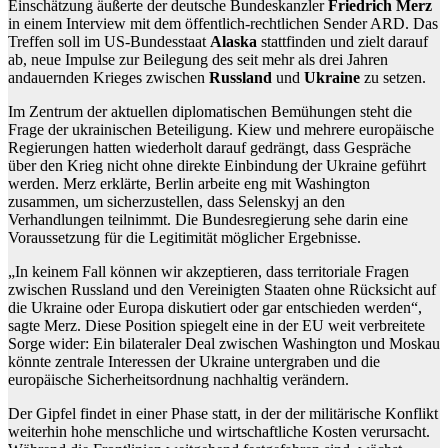
Einschätzung äußerte der deutsche Bundeskanzler
Friedrich Merz
in einem Interview mit dem öffentlich-rechtlichen Sender ARD. Das
Treffen soll im US-Bundesstaat
Alaska
stattfinden und zielt darauf
ab, neue Impulse zur Beilegung des seit mehr als drei Jahren
andauernden Krieges zwischen
Russland
und
Ukraine
zu setzen.
Im Zentrum der aktuellen diplomatischen Bemühungen steht die
Frage der ukrainischen Beteiligung. Kiew und mehrere europäische
Regierungen hatten wiederholt darauf gedrängt, dass Gespräche
über den Krieg nicht ohne direkte Einbindung der Ukraine geführt
werden. Merz erklärte, Berlin arbeite eng mit Washington
zusammen, um sicherzustellen, dass Selenskyj an den
Verhandlungen teilnimmt. Die Bundesregierung sehe darin eine
Voraussetzung für die Legitimität möglicher Ergebnisse.
„In keinem Fall können wir akzeptieren, dass territoriale Fragen
zwischen Russland und den Vereinigten Staaten ohne Rücksicht auf
die Ukraine oder Europa diskutiert oder gar entschieden werden“,
sagte Merz. Diese Position spiegelt eine in der EU weit verbreitete
Sorge wider: Ein bilateraler Deal zwischen Washington und Moskau
könnte zentrale Interessen der Ukraine untergraben und die
europäische Sicherheitsordnung nachhaltig verändern.
Der Gipfel findet in einer Phase statt, in der der militärische Konflikt
weiterhin hohe menschliche und wirtschaftliche Kosten verursacht.