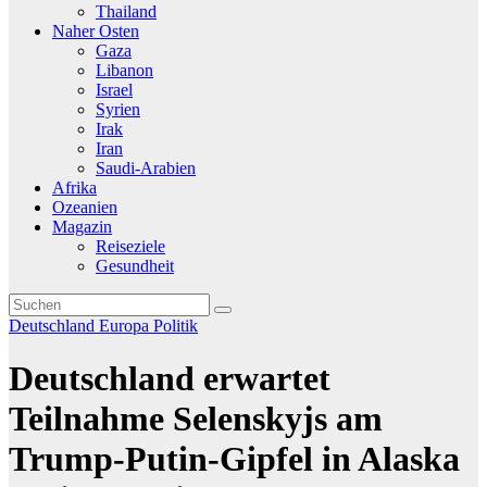
Thailand
Naher Osten
Gaza
Libanon
Israel
Syrien
Irak
Iran
Saudi-Arabien
Afrika
Ozeanien
Magazin
Reiseziele
Gesundheit
Deutschland
Europa
Politik
Deutschland erwartet
Teilnahme Selenskyjs am
Trump-Putin-Gipfel in Alaska