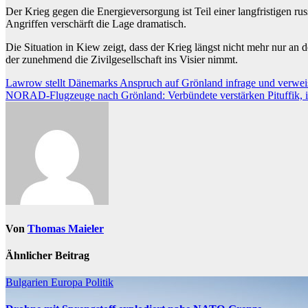
Der Krieg gegen die Energieversorgung ist Teil einer langfristigen r
Angriffen verschärft die Lage dramatisch.
Die Situation in Kiew zeigt, dass der Krieg längst nicht mehr nur a
der zunehmend die Zivilgesellschaft ins Visier nimmt.
Beitragsnavigation
Lawrow stellt Dänemarks Anspruch auf Grönland infrage und verweis
NORAD-Flugzeuge nach Grönland: Verbündete verstärken Pituffik, i
Von
Thomas Maieler
Ähnlicher Beitrag
Bulgarien
Europa
Politik