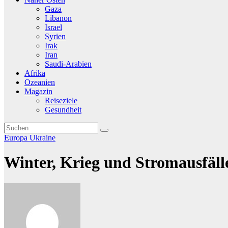
Gaza
Libanon
Israel
Syrien
Irak
Iran
Saudi-Arabien
Afrika
Ozeanien
Magazin
Reiseziele
Gesundheit
Europa
Ukraine
Winter, Krieg und Stromausfäll