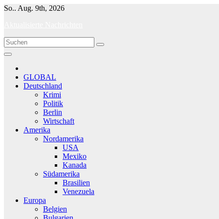
Skip
So.. Aug. 9th, 2026
to
Aktualisierte Nachrichten
content
GLOBAL
Deutschland
Krimi
Politik
Berlin
Wirtschaft
Amerika
Nordamerika
USA
Mexiko
Kanada
Südamerika
Brasilien
Venezuela
Europa
Belgien
Bulgarien