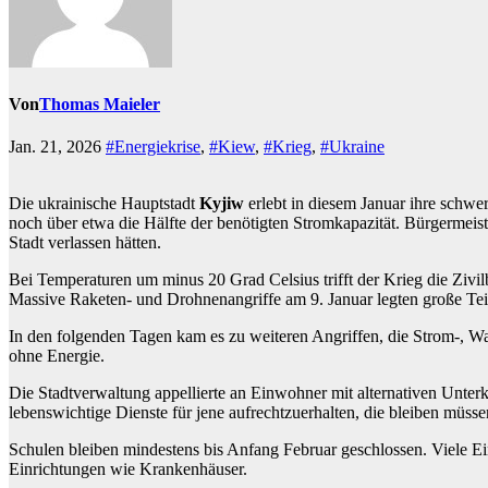
Von
Thomas Maieler
Jan. 21, 2026
#Energiekrise
,
#Kiew
,
#Krieg
,
#Ukraine
Die ukrainische Hauptstadt
Kyjiw
erlebt in diesem Januar ihre schwer
noch über etwa die Hälfte der benötigten Stromkapazität. Bürgermeis
Stadt verlassen hätten.
Bei Temperaturen um minus 20 Grad Celsius trifft der Krieg die Zivi
Massive Raketen- und Drohnenangriffe am 9. Januar legten große T
In den folgenden Tagen kam es zu weiteren Angriffen, die Strom-, Wa
ohne Energie.
Die Stadtverwaltung appellierte an Einwohner mit alternativen Unterk
lebenswichtige Dienste für jene aufrechtzuerhalten, die bleiben müss
Schulen bleiben mindestens bis Anfang Februar geschlossen. Viele Ei
Einrichtungen wie Krankenhäuser.