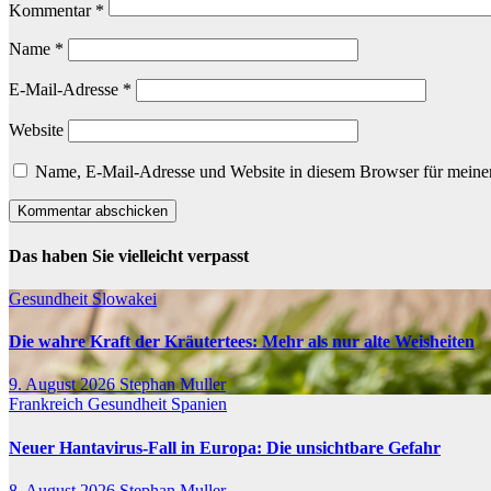
Kommentar
*
Name
*
E-Mail-Adresse
*
Website
Name, E-Mail-Adresse und Website in diesem Browser für meine
Das haben Sie vielleicht verpasst
Gesundheit
Slowakei
Die wahre Kraft der Kräutertees: Mehr als nur alte Weisheiten
9. August 2026
Stephan Muller
Frankreich
Gesundheit
Spanien
Neuer Hantavirus-Fall in Europa: Die unsichtbare Gefahr
8. August 2026
Stephan Muller