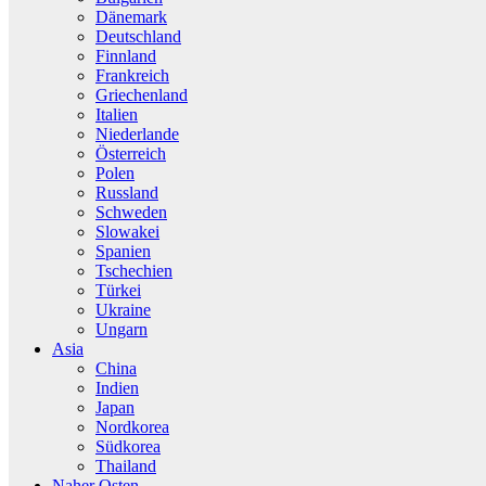
Dänemark
Deutschland
Finnland
Frankreich
Griechenland
Italien
Niederlande
Österreich
Polen
Russland
Schweden
Slowakei
Spanien
Tschechien
Türkei
Ukraine
Ungarn
Asia
China
Indien
Japan
Nordkorea
Südkorea
Thailand
Naher Osten