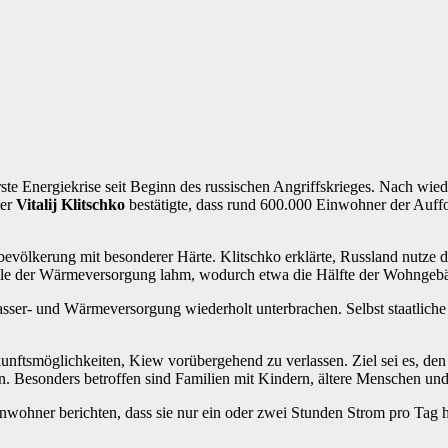
ste Energiekrise seit Beginn des russischen Angriffskrieges. Nach wiede
ter
Vitalij Klitschko
bestätigte, dass rund 600.000 Einwohner der Auff
lbevölkerung mit besonderer Härte. Klitschko erklärte, Russland nutze
eile der Wärmeversorgung lahm, wodurch etwa die Hälfte der Wohngeb
sser- und Wärmeversorgung wiederholt unterbrachen. Selbst staatliche 
unftsmöglichkeiten, Kiew vorübergehend zu verlassen. Ziel sei es, den 
en. Besonders betroffen sind Familien mit Kindern, ältere Menschen un
nwohner berichten, dass sie nur ein oder zwei Stunden Strom pro Tag hä