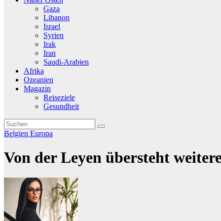
Gaza
Libanon
Israel
Syrien
Irak
Iran
Saudi-Arabien
Afrika
Ozeanien
Magazin
Reiseziele
Gesundheit
Belgien
Europa
Von der Leyen übersteht weite