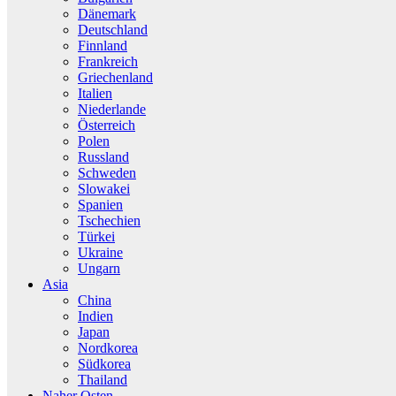
Dänemark
Deutschland
Finnland
Frankreich
Griechenland
Italien
Niederlande
Österreich
Polen
Russland
Schweden
Slowakei
Spanien
Tschechien
Türkei
Ukraine
Ungarn
Asia
China
Indien
Japan
Nordkorea
Südkorea
Thailand
Naher Osten