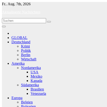
Skip
Fr.. Aug. 7th, 2026
to
Aktualisierte Nachrichten
content
GLOBAL
Deutschland
Krimi
Politik
Berlin
Wirtschaft
Amerika
Nordamerika
USA
Mexiko
Kanada
Südamerika
Brasilien
Venezuela
Europa
Belgien
Bulgarien