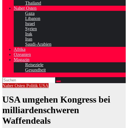
Thailand
Naher Osten
Gaza
Libanon
Israel
Syrien
Irak
Iran
Saudi-Arabien
Afrika
Ozeanien
Magazin
Reiseziele
Gesundheit
Naher Osten
Politik
USA
USA umgehen Kongress bei
milliardenschweren
Waffendeals