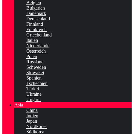
Belgien
Bulgarien
Dänemark
Deutschland
Finnland
Frankreich
Griechenland
Italien
Niederlande
Österreich
Polen
Russland
Schweden
Slowakei
Spanien
Tschechien
Türkei
Ukraine
Ungarn
Asia
China
Indien
Japan
Nordkorea
Südkorea