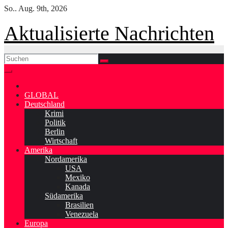
Skip
So.. Aug. 9th, 2026
to
content
Aktualisierte Nachrichten
GLOBAL
Deutschland
Krimi
Politik
Berlin
Wirtschaft
Amerika
Nordamerika
USA
Mexiko
Kanada
Südamerika
Brasilien
Venezuela
Europa