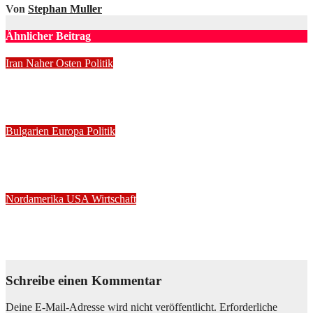
Von
Stephan Muller
Ähnlicher Beitrag
Iran
Naher Osten
Politik
Iran strebt Kontrolle über strategische Ölroute an
Aug. 8, 2026
Stephan Muller
Bulgarien
Europa
Politik
Drohne mit Sprengstoff explodiert nahe NATO-Grenze
Aug. 8, 2026
Stephan Muller
Nordamerika
USA
Wirtschaft
Amazon baut umstrittenes Kraftwerk in Texas
Aug. 8, 2026
Stephan Muller
Schreibe einen Kommentar
Deine E-Mail-Adresse wird nicht veröffentlicht.
Erforderliche