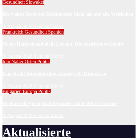
Gesundheit
Slowakei
Die wahre Kraft der Kräutertees: Mehr als nur alte Weisheiten
9. August 2026
Stephan Muller
Frankreich
Gesundheit
Spanien
Neuer Hantavirus-Fall in Europa: Die unsichtbare Gefahr
8. August 2026
Stephan Muller
Iran
Naher Osten
Politik
Iran strebt Kontrolle über strategische Ölroute an
8. August 2026
Stephan Muller
Bulgarien
Europa
Politik
Drohne mit Sprengstoff explodiert nahe NATO-Grenze
8. August 2026
Stephan Muller
Aktualisierte