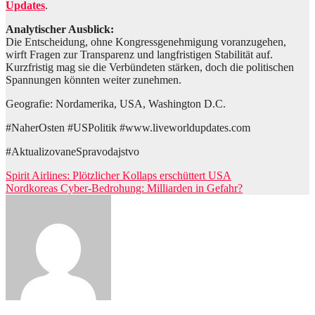
Updates
.
Analytischer Ausblick:
Die Entscheidung, ohne Kongressgenehmigung voranzugehen,
wirft Fragen zur Transparenz und langfristigen Stabilität auf.
Kurzfristig mag sie die Verbündeten stärken, doch die politischen
Spannungen könnten weiter zunehmen.
Geografie: Nordamerika, USA, Washington D.C.
#NaherOsten #USPolitik #www.liveworldupdates.com
#AktualizovaneSpravodajstvo
Beitragsnavigation
Spirit Airlines: Plötzlicher Kollaps erschüttert USA
Nordkoreas Cyber-Bedrohung: Milliarden in Gefahr?