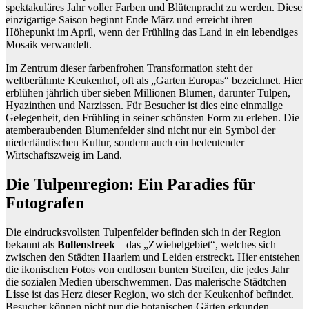
spektakuläres Jahr voller Farben und Blütenpracht zu werden. Diese
einzigartige Saison beginnt Ende März und erreicht ihren
Höhepunkt im April, wenn der Frühling das Land in ein lebendiges
Mosaik verwandelt.
Im Zentrum dieser farbenfrohen Transformation steht der
weltberühmte Keukenhof, oft als „Garten Europas“ bezeichnet. Hier
erblühen jährlich über sieben Millionen Blumen, darunter Tulpen,
Hyazinthen und Narzissen. Für Besucher ist dies eine einmalige
Gelegenheit, den Frühling in seiner schönsten Form zu erleben. Die
atemberaubenden Blumenfelder sind nicht nur ein Symbol der
niederländischen Kultur, sondern auch ein bedeutender
Wirtschaftszweig im Land.
Die Tulpenregion: Ein Paradies für
Fotografen
Die eindrucksvollsten Tulpenfelder befinden sich in der Region
bekannt als
Bollenstreek
– das „Zwiebelgebiet“, welches sich
zwischen den Städten Haarlem und Leiden erstreckt. Hier entstehen
die ikonischen Fotos von endlosen bunten Streifen, die jedes Jahr
die sozialen Medien überschwemmen. Das malerische Städtchen
Lisse
ist das Herz dieser Region, wo sich der Keukenhof befindet.
Besucher können nicht nur die botanischen Gärten erkunden,