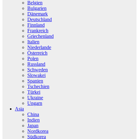
Belgien
Bulgarien
Dänemark
Deutschland
Finnland
Frankreich
Griechenland
Italien
Niederlande
Österreich
Polen
Russland
Schweden
Slowakei
Spanien
Tschechien
Türkei
Ukraine
Ungarn
Asia
China
Indien
Japan
Nordkorea
Südkorea