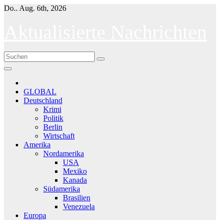
Skip
Do.. Aug. 6th, 2026
to
content
Aktualisierte Nachrichten
GLOBAL
Deutschland
Krimi
Politik
Berlin
Wirtschaft
Amerika
Nordamerika
USA
Mexiko
Kanada
Südamerika
Brasilien
Venezuela
Europa