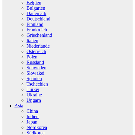
Belgien
Bulgarien
Dänemark
Deutschland
Finnland
Frankreich
Griechenland
Italien
Niederlande
Österreich
Polen
Russland
Schweden
Slowakei
Spanien
Tschechien
Türkei
Ukraine
Ungarn
Asia
China
Indien
Japan
Nordkorea
Südkorea