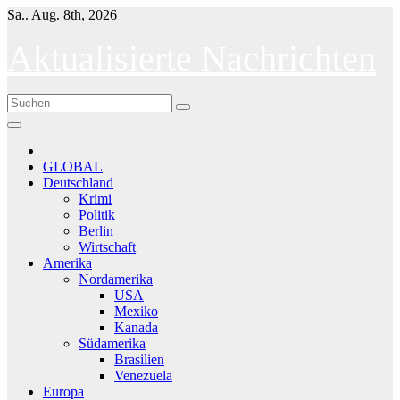
Skip
Sa.. Aug. 8th, 2026
to
content
Aktualisierte Nachrichten
GLOBAL
Deutschland
Krimi
Politik
Berlin
Wirtschaft
Amerika
Nordamerika
USA
Mexiko
Kanada
Südamerika
Brasilien
Venezuela
Europa