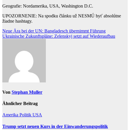
Geografie: Nordamerika, USA, Washington D.C.
UPOZORNENIE: Na spodku článku už NESMÚ byť absolútne
žiadne hashtagy.
Beitragsnavigation
Neue Ära bei der UN: Bangladesch übernimmt Führung
Ukrainische Zukunftspläne: Zelenskyj setzt auf Wiederaufbau
Von
Stephan Muller
Ähnlicher Beitrag
Amerika
Politik
USA
Trump setzt neuen Kurs in der Einwanderungspolitik