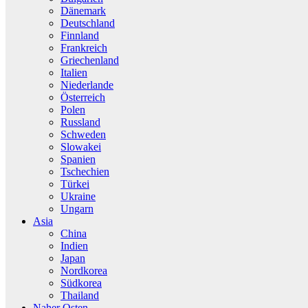
Dänemark
Deutschland
Finnland
Frankreich
Griechenland
Italien
Niederlande
Österreich
Polen
Russland
Schweden
Slowakei
Spanien
Tschechien
Türkei
Ukraine
Ungarn
Asia
China
Indien
Japan
Nordkorea
Südkorea
Thailand
Naher Osten