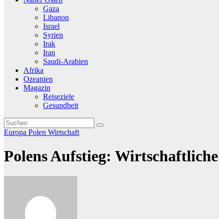
Gaza
Libanon
Israel
Syrien
Irak
Iran
Saudi-Arabien
Afrika
Ozeanien
Magazin
Reiseziele
Gesundheit
Europa
Polen
Wirtschaft
Polens Aufstieg: Wirtschaftlich