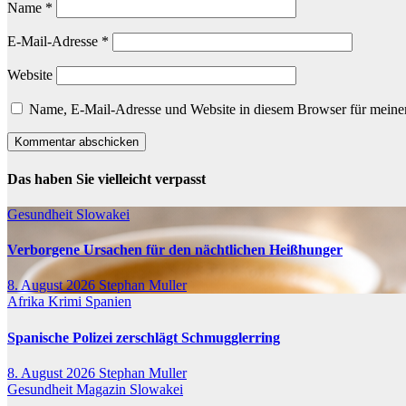
Name
*
E-Mail-Adresse
*
Website
Name, E-Mail-Adresse und Website in diesem Browser für meine
Das haben Sie vielleicht verpasst
Gesundheit
Slowakei
Verborgene Ursachen für den nächtlichen Heißhunger
8. August 2026
Stephan Muller
Afrika
Krimi
Spanien
Spanische Polizei zerschlägt Schmugglerring
8. August 2026
Stephan Muller
Gesundheit
Magazin
Slowakei