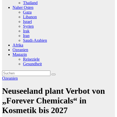
Thailand
Naher Osten
Gaza
Libanon
Israel
Syrien
Irak
Iran
Saudi-Arabien
Afrika
Ozeanien
Magazin
Reiseziele
Gesundheit
Ozeanien
Neuseeland plant Verbot von
„Forever Chemicals“ in
Kosmetik bis 2027