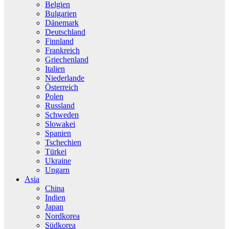
Belgien
Bulgarien
Dänemark
Deutschland
Finnland
Frankreich
Griechenland
Italien
Niederlande
Österreich
Polen
Russland
Schweden
Slowakei
Spanien
Tschechien
Türkei
Ukraine
Ungarn
Asia
China
Indien
Japan
Nordkorea
Südkorea