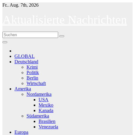
Skip
Fr.. Aug. 7th, 2026
to
content
Aktualisierte Nachrichten
GLOBAL
Deutschland
Krimi
Politik
Berlin
Wirtschaft
Amerika
Nordamerika
USA
Mexiko
Kanada
Südamerika
Brasilien
Venezuela
Europa