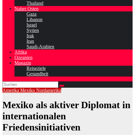
Thailand
Naher Osten
Gaza
Libanon
Israel
Syrien
Irak
Iran
Saudi-Arabien
Afrika
Ozeanien
Magazin
Reiseziele
Gesundheit
Amerika
Mexiko
Nordamerika
Mexiko als aktiver Diplomat in
internationalen
Friedensinitiativen