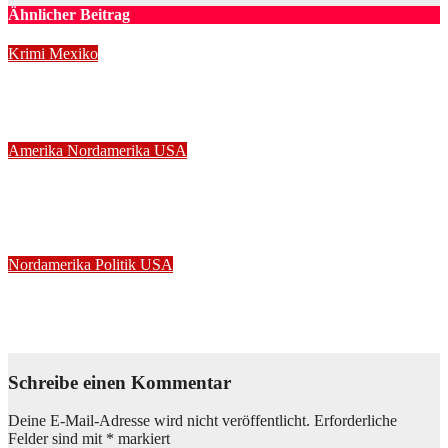
Ähnlicher Beitrag
Krimi
Mexiko
Brutale Ermordung eines Influencers schockiert Mexiko
Aug. 5, 2026
Stephan Muller
Amerika
Nordamerika
USA
Verheerende Waldbrände in Washington: Tausende auf der
Flucht
Aug. 4, 2026
Stephan Muller
Nordamerika
Politik
USA
Trump und die umstrittene Vision für 2028
Juli 28, 2026
Stephan Muller
Schreibe einen Kommentar
Deine E-Mail-Adresse wird nicht veröffentlicht.
Erforderliche
Felder sind mit
*
markiert