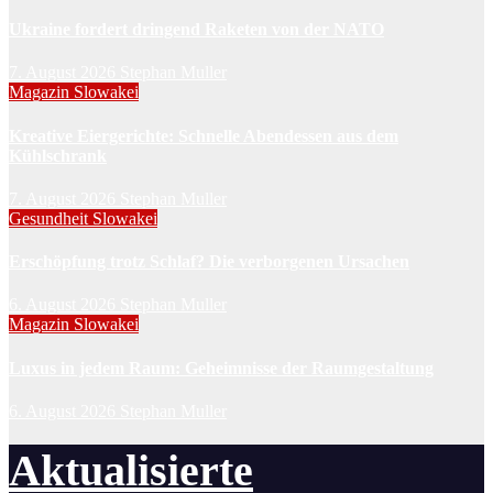
Ukraine fordert dringend Raketen von der NATO
7. August 2026
Stephan Muller
Magazin
Slowakei
Kreative Eiergerichte: Schnelle Abendessen aus dem
Kühlschrank
7. August 2026
Stephan Muller
Gesundheit
Slowakei
Erschöpfung trotz Schlaf? Die verborgenen Ursachen
6. August 2026
Stephan Muller
Magazin
Slowakei
Luxus in jedem Raum: Geheimnisse der Raumgestaltung
6. August 2026
Stephan Muller
Aktualisierte