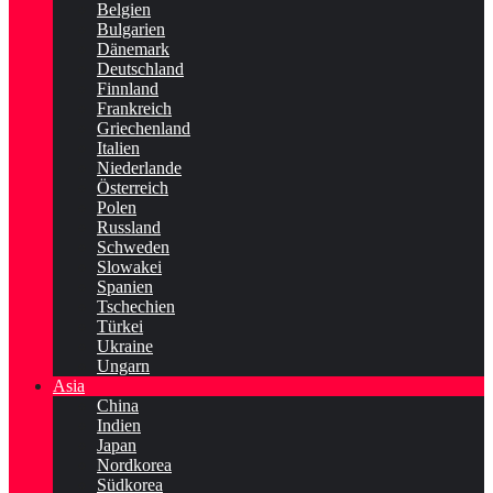
Belgien
Bulgarien
Dänemark
Deutschland
Finnland
Frankreich
Griechenland
Italien
Niederlande
Österreich
Polen
Russland
Schweden
Slowakei
Spanien
Tschechien
Türkei
Ukraine
Ungarn
Asia
China
Indien
Japan
Nordkorea
Südkorea