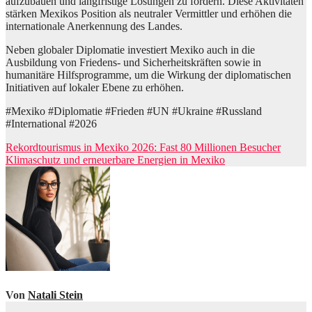
aufzubauen und langfristige Lösungen zu fördern. Diese Aktivitäten
stärken Mexikos Position als neutraler Vermittler und erhöhen die
internationale Anerkennung des Landes.
Neben globaler Diplomatie investiert Mexiko auch in die
Ausbildung von Friedens- und Sicherheitskräften sowie in
humanitäre Hilfsprogramme, um die Wirkung der diplomatischen
Initiativen auf lokaler Ebene zu erhöhen.
#Mexiko #Diplomatie #Frieden #UN #Ukraine #Russland
#International #2026
Beitragsnavigation
Rekordtourismus in Mexiko 2026: Fast 80 Millionen Besucher
Klimaschutz und erneuerbare Energien in Mexiko
Von
Natali Stein