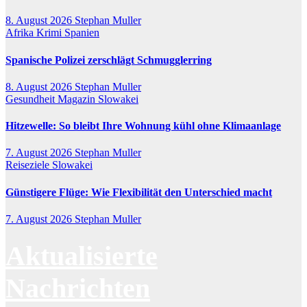
8. August 2026
Stephan Muller
Afrika
Krimi
Spanien
Spanische Polizei zerschlägt Schmugglerring
8. August 2026
Stephan Muller
Gesundheit
Magazin
Slowakei
Hitzewelle: So bleibt Ihre Wohnung kühl ohne Klimaanlage
7. August 2026
Stephan Muller
Reiseziele
Slowakei
Günstigere Flüge: Wie Flexibilität den Unterschied macht
7. August 2026
Stephan Muller
Aktualisierte
Nachrichten