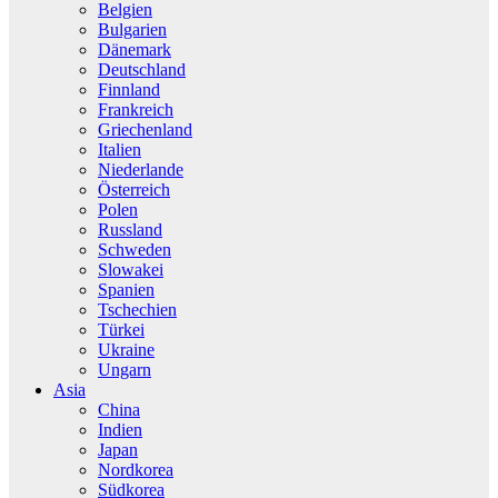
Belgien
Bulgarien
Dänemark
Deutschland
Finnland
Frankreich
Griechenland
Italien
Niederlande
Österreich
Polen
Russland
Schweden
Slowakei
Spanien
Tschechien
Türkei
Ukraine
Ungarn
Asia
China
Indien
Japan
Nordkorea
Südkorea