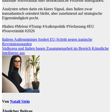
nationale Souveränität oder demokratische Prozesse untergraben.
Analysten sehen darin ein klares Signal, dass Italien zwar
transatlantisch orientiert bleibt, aber zunehmend auf strategische
Eigenständigkeit pocht.
#Italien #Meloni #Trump #Außenpolitik #Verfassung #EU
#Souveränität #2026
Beitragsnavigation
Italiens Außenminister fordert EU-Schritt gegen iranische
Revolutionsgarden
Südkorea und Italien bauen Zusammenarbeit im Bereich Künstliche
Intelligenz aus
Von
Natali Stein
Ähnlicher Beitrag