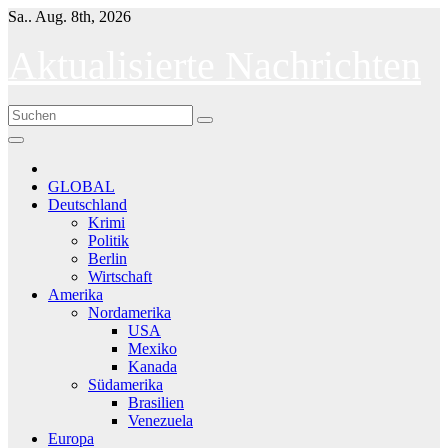
Skip
Sa.. Aug. 8th, 2026
to
content
Aktualisierte Nachrichten
GLOBAL
Deutschland
Krimi
Politik
Berlin
Wirtschaft
Amerika
Nordamerika
USA
Mexiko
Kanada
Südamerika
Brasilien
Venezuela
Europa