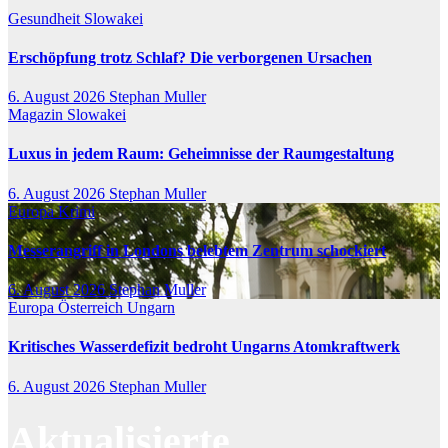
Gesundheit
Slowakei
Erschöpfung trotz Schlaf? Die verborgenen Ursachen
6. August 2026
Stephan Muller
Magazin
Slowakei
Luxus in jedem Raum: Geheimnisse der Raumgestaltung
6. August 2026
Stephan Muller
Europa
Krimi
Messerangriff in Londons belebtem Zentrum schockiert
6. August 2026
Stephan Muller
Europa
Österreich
Ungarn
Kritisches Wasserdefizit bedroht Ungarns Atomkraftwerk
6. August 2026
Stephan Muller
Aktualisierte