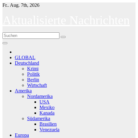
Skip
Fr.. Aug. 7th, 2026
to
content
Aktualisierte Nachrichten
GLOBAL
Deutschland
Krimi
Politik
Berlin
Wirtschaft
Amerika
Nordamerika
USA
Mexiko
Kanada
Südamerika
Brasilien
Venezuela
Europa