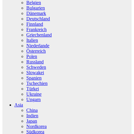
Belgien
Bulgarien
Dänemark
Deutschland
Finnland
Frankreich
Griechenland
Italien
Niederlande
Österreich
Polen
Russland
Schweden
Slowakei
Spanien
Tschechien
Türkei
Ukraine
Ungarn
Asia
China
Indien
Japan
Nordkorea
Südkorea