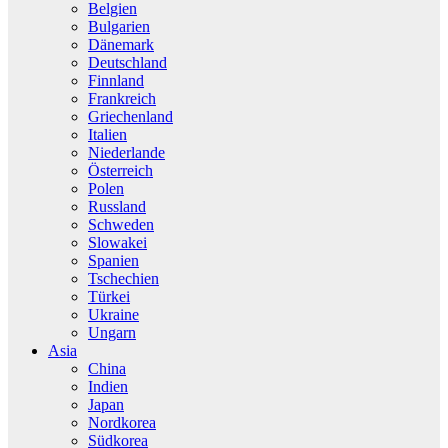
Belgien
Bulgarien
Dänemark
Deutschland
Finnland
Frankreich
Griechenland
Italien
Niederlande
Österreich
Polen
Russland
Schweden
Slowakei
Spanien
Tschechien
Türkei
Ukraine
Ungarn
Asia
China
Indien
Japan
Nordkorea
Südkorea