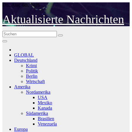
Skip
Do.. Aug. 6th, 2026
to
content
Aktualisierte Nachrichten
GLOBAL
Deutschland
Krimi
Politik
Berlin
Wirtschaft
Amerika
Nordamerika
USA
Mexiko
Kanada
Südamerika
Brasilien
Venezuela
Europa