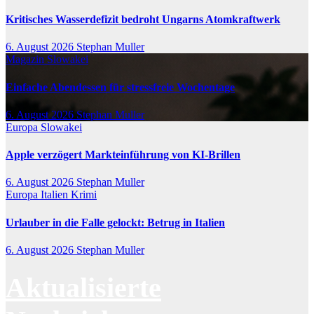
Kritisches Wasserdefizit bedroht Ungarns Atomkraftwerk
6. August 2026
Stephan Muller
Magazin
Slowakei
Einfache Abendessen für stressfreie Wochentage
6. August 2026
Stephan Muller
Europa
Slowakei
Apple verzögert Markteinführung von KI-Brillen
6. August 2026
Stephan Muller
Europa
Italien
Krimi
Urlauber in die Falle gelockt: Betrug in Italien
6. August 2026
Stephan Muller
Aktualisierte