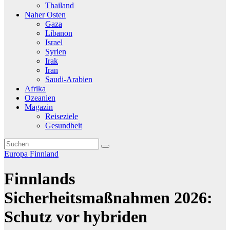
Thailand
Naher Osten
Gaza
Libanon
Israel
Syrien
Irak
Iran
Saudi-Arabien
Afrika
Ozeanien
Magazin
Reiseziele
Gesundheit
Europa
Finnland
Finnlands
Sicherheitsmaßnahmen 2026:
Schutz vor hybriden