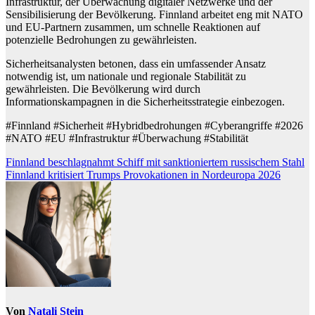
Infrastruktur, der Überwachung digitaler Netzwerke und der
Sensibilisierung der Bevölkerung. Finnland arbeitet eng mit NATO
und EU-Partnern zusammen, um schnelle Reaktionen auf
potenzielle Bedrohungen zu gewährleisten.
Sicherheitsanalysten betonen, dass ein umfassender Ansatz
notwendig ist, um nationale und regionale Stabilität zu
gewährleisten. Die Bevölkerung wird durch
Informationskampagnen in die Sicherheitsstrategie einbezogen.
#Finnland #Sicherheit #Hybridbedrohungen #Cyberangriffe #2026
#NATO #EU #Infrastruktur #Überwachung #Stabilität
Beitragsnavigation
Finnland beschlagnahmt Schiff mit sanktioniertem russischem Stahl
Finnland kritisiert Trumps Provokationen in Nordeuropa 2026
Von
Natali Stein