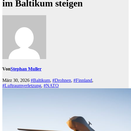
im Baltikum steigen
Von
Stephan Muller
März 30, 2026
#Baltikum
,
#Drohnen
,
#Finnland
,
#Luftraumverletzung
,
#NATO