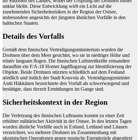
im Südosten des Landes, wobei der Ursprung der Drohnen bisher
unklar bleibt. Diese Entwicklung wirft ein Licht auf die
zunehmenden Sicherheitsrisiken in der Region der Ostsee,
insbesondere angesichts der jüngsten ähnlichen Vorfälle in den
baltischen Staaten.
Details des Vorfalls
Gemäß dem finnischen Verteidigungsministerium wurden die
Drohnen über dem Meer gesichtet, wo sie in niedriger Höhe und
relativ langsam flogen. Die finnischen Luftstreitkräfte entsandten
daraufhin ein F/A-18 Hornet Jagdflugzeug zur Identifizierung der
Objekte. Beide Drohnen stürzten schließlich auf dem Festland
nördlich und östlich der Stadt Kouvola ab. Verteidigungsminister
Antti Häkkänen bezeichnete den Vorfall als schwerwiegend und
bestätigte, dass derzeit Ermittlungen im Gange sind.
Sicherheitskontext in der Region
Die Verletzung des finnischen Luftraums kommt zu einer Zeit
erhöhter militärischer Aktivität in der Ostsee. In den letzten Tagen
wurden ähnliche Vorfälle auch in Estland, Lettland und Litauen
verzeichnet, wo mehrere Drohnen im Zusammenhang mit
ukrainischen Operationen gegen russische Energieziele abgestürzt