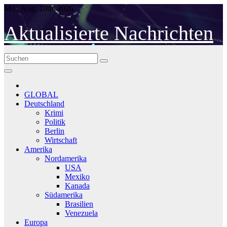
Skip
Mo.. Aug. 10th, 2026
to
content
Aktualisierte Nachrichten
GLOBAL
Deutschland
Krimi
Politik
Berlin
Wirtschaft
Amerika
Nordamerika
USA
Mexiko
Kanada
Südamerika
Brasilien
Venezuela
Europa