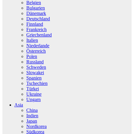
Belgien
Bulgarien
Dänemark
Deutschland
Finnland
Frankreich
Griechenland
Italien
Niederlande
Österreich
Polen
Russland
Schweden
Slowakei
Spanien
Tschechien
Türkei
Ukraine
Ungarn
Asia
China
Indien
Japan
Nordkorea
Südkorea