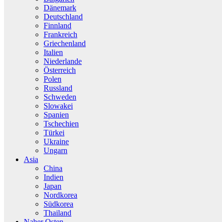
Dänemark
Deutschland
Finnland
Frankreich
Griechenland
Italien
Niederlande
Österreich
Polen
Russland
Schweden
Slowakei
Spanien
Tschechien
Türkei
Ukraine
Ungarn
Asia
China
Indien
Japan
Nordkorea
Südkorea
Thailand
Naher Osten