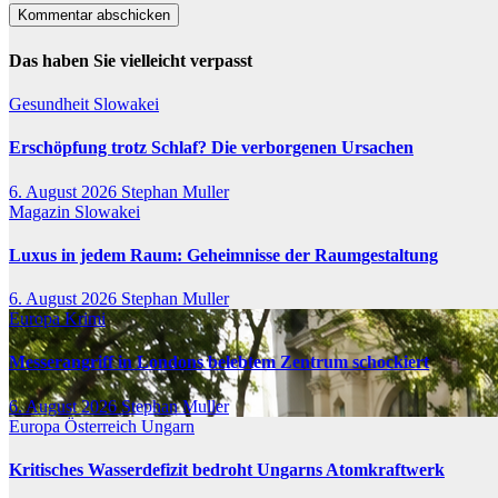
Das haben Sie vielleicht verpasst
Gesundheit
Slowakei
Erschöpfung trotz Schlaf? Die verborgenen Ursachen
6. August 2026
Stephan Muller
Magazin
Slowakei
Luxus in jedem Raum: Geheimnisse der Raumgestaltung
6. August 2026
Stephan Muller
Europa
Krimi
Messerangriff in Londons belebtem Zentrum schockiert
6. August 2026
Stephan Muller
Europa
Österreich
Ungarn
Kritisches Wasserdefizit bedroht Ungarns Atomkraftwerk