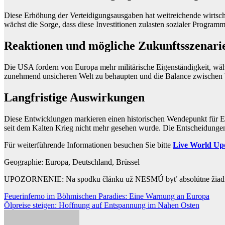
Diese Erhöhung der Verteidigungsausgaben hat weitreichende wirtsc
wächst die Sorge, dass diese Investitionen zulasten sozialer Program
Reaktionen und mögliche Zukunftsszenari
Die USA fordern von Europa mehr militärische Eigenständigkeit, währe
zunehmend unsicheren Welt zu behaupten und die Balance zwischen V
Langfristige Auswirkungen
Diese Entwicklungen markieren einen historischen Wendepunkt für Euro
seit dem Kalten Krieg nicht mehr gesehen wurde. Die Entscheidungen,
Für weiterführende Informationen besuchen Sie bitte
Live World Up
Geographie: Europa, Deutschland, Brüssel
UPOZORNENIE: Na spodku článku už NESMÚ byť absolútne žiadn
Beitragsnavigation
Feuerinferno im Böhmischen Paradies: Eine Warnung an Europa
Ölpreise steigen: Hoffnung auf Entspannung im Nahen Osten