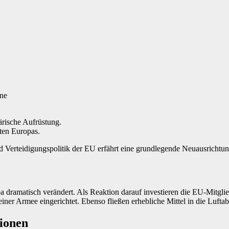
ine
tärische Aufrüstung.
äten Europas.
nd Verteidigungspolitik der EU erfährt eine grundlegende Neuausrichtu
pa dramatisch verändert. Als Reaktion darauf investieren die EU-Mitglie
ner Armee eingerichtet. Ebenso fließen erhebliche Mittel in die Luftabw
tionen