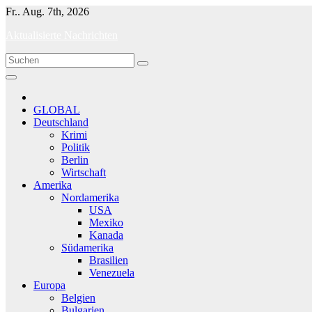
Skip
Fr.. Aug. 7th, 2026
to
Aktualisierte Nachrichten
content
GLOBAL
Deutschland
Krimi
Politik
Berlin
Wirtschaft
Amerika
Nordamerika
USA
Mexiko
Kanada
Südamerika
Brasilien
Venezuela
Europa
Belgien
Bulgarien