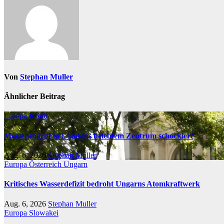
Von
Stephan Muller
Ähnlicher Beitrag
Europa
Krimi
Messerangriff in Londons belebtem Zentrum schockiert
Aug. 6, 2026
Stephan Muller
Europa
Österreich
Ungarn
Kritisches Wasserdefizit bedroht Ungarns Atomkraftwerk
Aug. 6, 2026
Stephan Muller
Europa
Slowakei