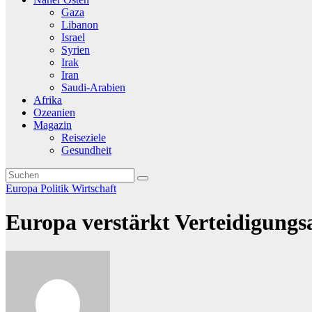
Gaza
Libanon
Israel
Syrien
Irak
Iran
Saudi-Arabien
Afrika
Ozeanien
Magazin
Reiseziele
Gesundheit
Europa
Politik
Wirtschaft
Europa verstärkt Verteidigungs