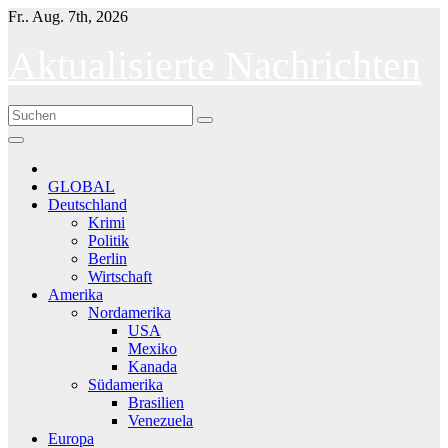
Skip
Fr.. Aug. 7th, 2026
to
content
Aktualisierte Nachrichten
GLOBAL
Deutschland
Krimi
Politik
Berlin
Wirtschaft
Amerika
Nordamerika
USA
Mexiko
Kanada
Südamerika
Brasilien
Venezuela
Europa