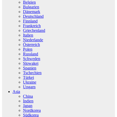
Belgien
Bulgarien
Dänemark
Deutschland
Finnland
Frankreich
Griechenland
Italien
Niederlande
Österreich
Polen
Russland
Schweden
Slowakei
Spanien
Tschechien
Türkei
Ukraine
Ungarn
Asia
China
Indien
Japan
Nordkorea
Südkorea