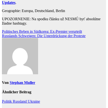
Updates
.
Geographie: Europa, Deutschland, Berlin
UPOZORNENIE: Na spodku článku už NESMÚ byť absolútne
žiadne hashtagy.
Beitragsnavigation
Politisches Beben in Südkorea: Ex-Premier verurteilt
Russlands Schweigen: Die Unterdrückung der Proteste
Von
Stephan Muller
Ähnlicher Beitrag
Politik
Russland
Ukraine