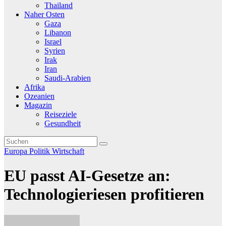
Thailand
Naher Osten
Gaza
Libanon
Israel
Syrien
Irak
Iran
Saudi-Arabien
Afrika
Ozeanien
Magazin
Reiseziele
Gesundheit
Europa
Politik
Wirtschaft
EU passt AI-Gesetze an:
Technologieriesen profitieren