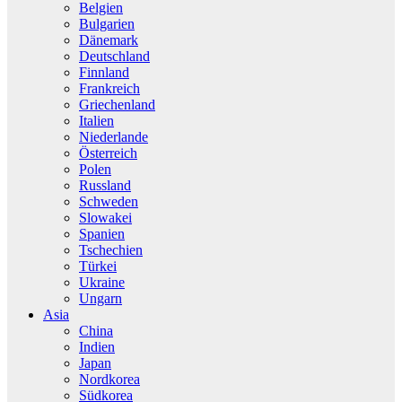
Belgien
Bulgarien
Dänemark
Deutschland
Finnland
Frankreich
Griechenland
Italien
Niederlande
Österreich
Polen
Russland
Schweden
Slowakei
Spanien
Tschechien
Türkei
Ukraine
Ungarn
Asia
China
Indien
Japan
Nordkorea
Südkorea