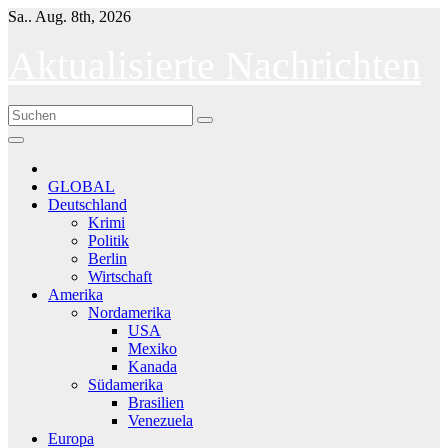
Skip
Sa.. Aug. 8th, 2026
to
content
Aktualisierte Nachrichten
GLOBAL
Deutschland
Krimi
Politik
Berlin
Wirtschaft
Amerika
Nordamerika
USA
Mexiko
Kanada
Südamerika
Brasilien
Venezuela
Europa