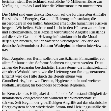
berichtet, stellt
Deutschland
zusätzliche
40 Millionen Euro
zur
Verfügung, um das Land über die Wintermonate zu unterstützen.
Die Mittel sind eine direkte Reaktion auf die fortgesetzten Angriffe
Russlands auf Energie-, Gas- und Heizungsinfrastruktur, die
insbesondere in der kalten Jahreszeit erhebliche humanitäre Risiken
bergen. „Wir helfen, Wärme und Licht in den Häusern zu erhalten
und sicherzustellen, dass gezielte terroristische Angriffe Russlands
auf die zivile Gas- und Heizungsinfrastruktur nicht die Moral
derjenigen brechen, die ihr Vaterland verteidigen“, erklärte der
deutsche Außenminister
Johann Wadephul
in einem Interview mit
n-tv.
Nach Angaben aus Berlin sollen die zusätzlichen Finanzmittel vor
allem für humanitäre Sofortmaßnahmen eingesetzt werden. Dazu
zählen die Reparatur beschädigter Heizsysteme, die Instandsetzung
zerstörter Wohnhäuser sowie die Lieferung von Stromgeneratoren.
Ergänzt wird die Hilfe durch die Bereitstellung von
Grundbedarfsgütern wie Decken, Hygieneartikeln und weiterer
Notfallausrüstung für besonders betroffene Regionen.
Im Kern zielt das Hilfspaket darauf ab, die Widerstandsfähigkeit der
ukrainischen Zivilgesellschaft während der Wintermonate zu
stärken. Seit Beginn der großflächigen Angriffe auf das ukrainische
Energiesystem haben wiederholte Strom- und Heizungsausfälle die