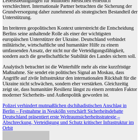
Lebensbedingungen für Millionen Menschen erheblich
verschlechtert. Internationale Partner betrachten die Sicherung der
Grundversorgung daher zunehmend als strategischen Bestandteil der
Unterstützung.
Im breiteren geopolitischen Kontext unterstreicht die Entscheidung
Berlins seine anhaltende Rolle als einer der wichtigsten
europäischen Unterstützer der Ukraine. Deutschland verbindet
militärische, wirtschaftliche und humanitäre Hilfe zu einem
umfassenden Ansatz, der nicht nur die Verteidigungsfähigkeit,
sondern auch die gesellschaftliche Stabilität des Landes sichern soll.
Analytisch betrachtet ist die Winterhilfe mehr als eine kurzfristige
Maßnahme. Sie sendet ein politisches Signal an Moskau, dass
Angriffe auf zivile Infrastruktur den internationalen Rückhalt für die
Ukraine nicht schwächen, sondern eher verstärken. Gleichzeitig
zeigt sie, dass humanitäre Resilienz längst zu einem zentralen Faktor
moderner Sicherheits- und Außenpolitik geworden ist.
Beitragsnavigation
Polizei verhindert mutmaßlichen dschihadistischen Anschlag in
Berlin – Festnahme in Neukölln verschärft Sicherheitsdebatte
Deutschland präsentiert erste Weltraumsicherheitsstrategie –
Abschreckung, Verteidigung und Schutz kritischer Infrastruktur im
Orbit