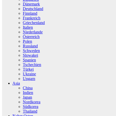
Dänemark
Deutschland
Finnland
Frankreich
Griechenland
Italien
Niederlande
Österreich
Polen
Russland
Schweden
Slowakei
Spanien
Tschechien
Türkei
Ukraine
Ungarn
Asia
China
Indien
Japan
Nordkorea
Südkorea
Thailand
Naher Osten