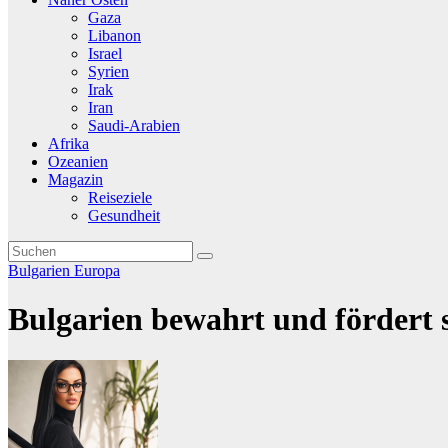
Gaza
Libanon
Israel
Syrien
Irak
Iran
Saudi-Arabien
Afrika
Ozeanien
Magazin
Reiseziele
Gesundheit
Bulgarien
Europa
Bulgarien bewahrt und fördert s