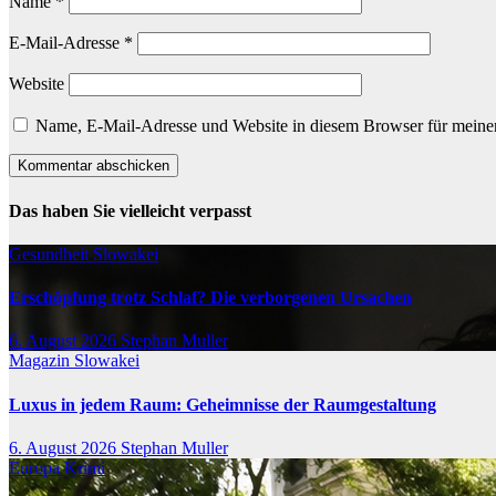
Name
*
E-Mail-Adresse
*
Website
Name, E-Mail-Adresse und Website in diesem Browser für meine
Das haben Sie vielleicht verpasst
Gesundheit
Slowakei
Erschöpfung trotz Schlaf? Die verborgenen Ursachen
6. August 2026
Stephan Muller
Magazin
Slowakei
Luxus in jedem Raum: Geheimnisse der Raumgestaltung
6. August 2026
Stephan Muller
Europa
Krimi