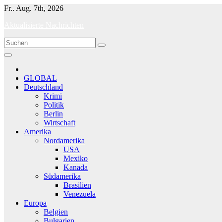
Skip
Fr.. Aug. 7th, 2026
to
Aktualisierte Nachrichten
content
GLOBAL
Deutschland
Krimi
Politik
Berlin
Wirtschaft
Amerika
Nordamerika
USA
Mexiko
Kanada
Südamerika
Brasilien
Venezuela
Europa
Belgien
Bulgarien