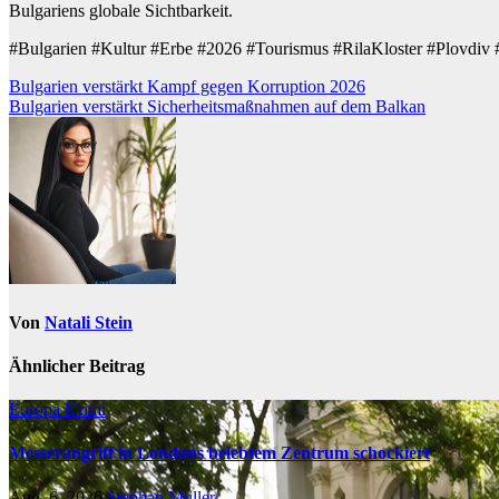
Bulgariens globale Sichtbarkeit.
#Bulgarien #Kultur #Erbe #2026 #Tourismus #RilaKloster #Plovdi
Beitragsnavigation
Bulgarien verstärkt Kampf gegen Korruption 2026
Bulgarien verstärkt Sicherheitsmaßnahmen auf dem Balkan
Von
Natali Stein
Ähnlicher Beitrag
Europa
Krimi
Messerangriff in Londons belebtem Zentrum schockiert
Aug. 6, 2026
Stephan Muller