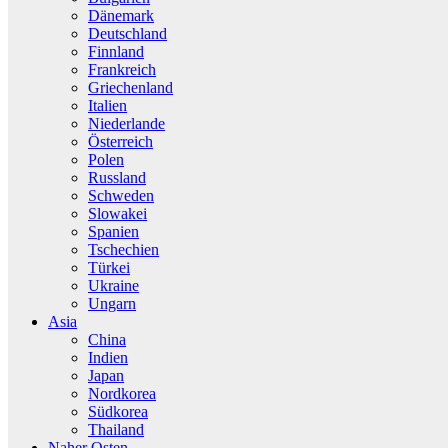
Dänemark
Deutschland
Finnland
Frankreich
Griechenland
Italien
Niederlande
Österreich
Polen
Russland
Schweden
Slowakei
Spanien
Tschechien
Türkei
Ukraine
Ungarn
Asia
China
Indien
Japan
Nordkorea
Südkorea
Thailand
Naher Osten