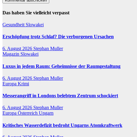
Das haben Sie vielleicht verpasst
Gesundheit
Slowakei
Erschöpfung trotz Schlaf? Die verborgenen Ursachen
6. August 2026
Stephan Muller
Magazin
Slowakei
Luxus in jedem Raum: Geheimnisse der Raumgestaltung
6. August 2026
Stephan Muller
Europa
Krimi
Messerangriff in Londons belebtem Zentrum schockiert
6. August 2026
Stephan Muller
Europa
Österreich
Ungarn
Kritisches Wasserdefizit bedroht Ungarns Atomkraftwerk