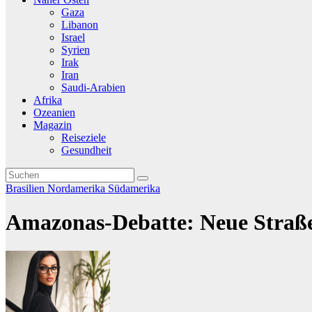
Gaza
Libanon
Israel
Syrien
Irak
Iran
Saudi-Arabien
Afrika
Ozeanien
Magazin
Reiseziele
Gesundheit
Brasilien
Nordamerika
Südamerika
Amazonas-Debatte: Neue Straße 