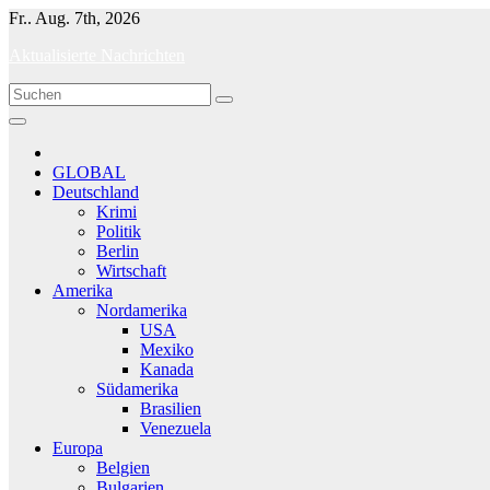
Skip
Fr.. Aug. 7th, 2026
to
Aktualisierte Nachrichten
content
GLOBAL
Deutschland
Krimi
Politik
Berlin
Wirtschaft
Amerika
Nordamerika
USA
Mexiko
Kanada
Südamerika
Brasilien
Venezuela
Europa
Belgien
Bulgarien