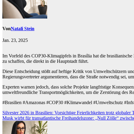
Von
Natali Stein
Jan. 23, 2025
Im Vorfeld des COP30-Klimagipfels in Brasília hat die brasilianisch
zu schaffen, die direkt in die Hauptstadt führt.
Diese Entscheidung stößt auf heftige Kritik von Umweltschützern und 
Regierungsvertreter argumentieren, dass die Straße notwendig sei, um
Experten warnen jedoch, dass solche Projekte langfristige Konsequenz
umweltfreundliche Transportmöglichkeiten, um die Zerstörung des R
#Brasilien #Amazonas #COP30 #Klimawandel #Umweltschutz #Infra
Beitragsnavigation
Silvester 2026 in Brasilien: Vorsichtige Feierlichkeiten trotz globaler 
Musk wirbt für transatlantische Freihandelszone: „Null Zölle“ zwisc